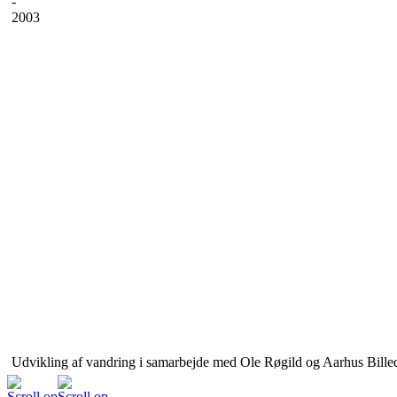
-
2003
Udvikling af vandring i samarbejde med Ole Røgild og Aarhus Bille
Scroll op
Scroll op