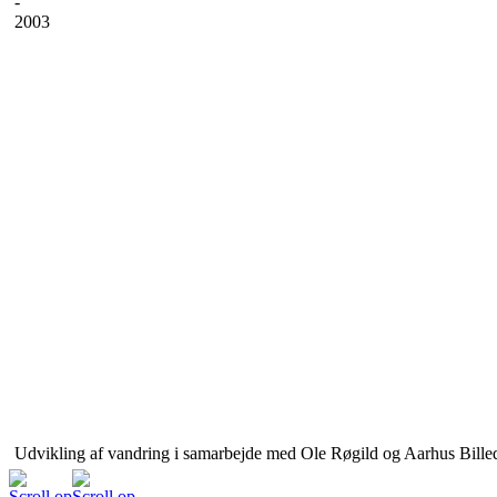
-
2003
Udvikling af vandring i samarbejde med Ole Røgild og Aarhus Bille
Scroll op
Scroll op